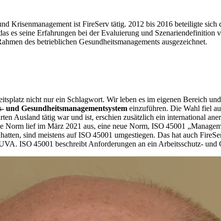
d Krisenmanagement ist FireServ tätig. 2012 bis 2016 beteiligte sic
s es seine Erfahrungen bei der Evaluierung und Szenariendefinition v
 Rahmen des betrieblichen Gesundheitsmanagements ausgezeichnet.
itsplatz nicht nur ein Schlagwort. Wir leben es im eigenen Bereich un
eits- und Gesundheitsmanagementsystem
einzuführen. Die Wahl fiel a
rten Ausland tätig war und ist, erschien zusätzlich ein international
se Norm lief im März 2021 aus, eine neue Norm, ISO 45001 „Managemen
tten, sind meistens auf ISO 45001 umgestiegen. Das hat auch FireServ
der AUVA. ISO 45001 beschreibt Anforderungen an ein Arbeitsschutz- u