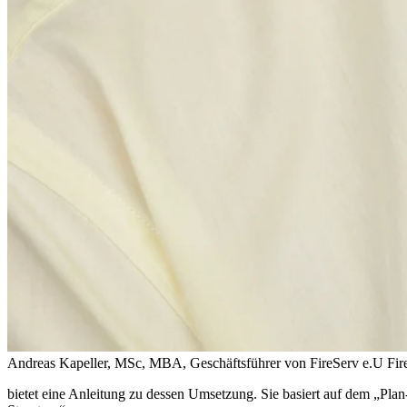
Andreas Kapeller, MSc, MBA, Geschäftsführer von FireServ e.U
Fir
bietet eine Anleitung zu dessen Umsetzung. Sie basiert auf dem „P