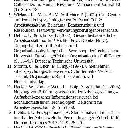
Call Center. In: Human Ressource Management Journal 10
(1), S. 63–78.
Wieland, R., Metz, A.-M. & Richter, P. (2002). Call Center
auf dem arbeitspsychologischen Prüfstand Teil 2:
Arbeitsgestaltung, Belastung, Beanspruchung und
Ressourcen. Hamburg: Verwaltungsberufsgenossenschaft.
Debitz, U. & Schulze, F. (2002). Gesundheitsförderliche
Arbeitsgestaltung. In P. Richter & U. Debitz (Hrsg.).
Tagungsband zum III. Arbeits- und
Organisationsphysiologischen Workshop der Technischen
Universität Dresden „effektive Organisation im Call Center“
(S. 11–41). Dresden: Technische Universität.
Strohm, O. & Ulich, E. (Hrsg.) (1997). Unternehmen
arbeitspsychologisch bewerten. Schriftenreihe Mensch-
Technik-Organisation. Band 10. Zürich: vdf
Hochschulverlag.
Hacker, W., von der Weth, R., Ishig, A. & Luhn, G. (2005).
Nutzung von Erfahrungswissen in der Arbeitsgestaltung –
Aufgabenbezogener Informationsaustausch bei
hochautomatisierten Technologien. Zeitschrift für
Arbeitswissenschaft 59, S. 53–60.
Liebhart, U. & Oppelmayer, A. Studie analysiert die „4-D-
trends“ der Arbeitswelt. In: Personalmanager. Zeitschrift für
Human Resources 2017 (1), S. 26–29.
Hacker, W. (2005). Psychische Regulation von Wissens-,