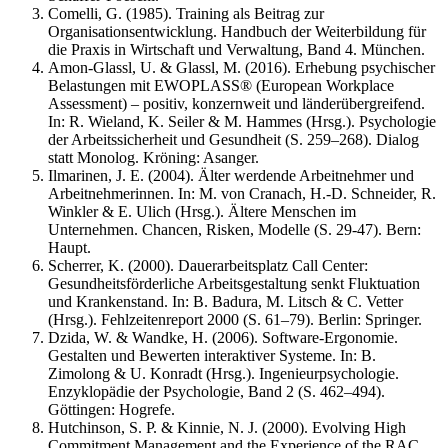
Comelli, G. (1985). Training als Beitrag zur
Organisationsentwicklung. Handbuch der Weiterbildung für
die Praxis in Wirtschaft und Verwaltung, Band 4. München.
Amon-Glassl, U. & Glassl, M. (2016). Erhebung psychischer
Belastungen mit EWOPLASS® (European Workplace
Assessment) – positiv, konzernweit und länderübergreifend.
In: R. Wieland, K. Seiler & M. Hammes (Hrsg.). Psychologie
der Arbeitssicherheit und Gesundheit (S. 259–268). Dialog
statt Monolog. Kröning: Asanger.
Ilmarinen, J. E. (2004). Älter werdende Arbeitnehmer und
Arbeitnehmerinnen. In: M. von Cranach, H.-D. Schneider, R.
Winkler & E. Ulich (Hrsg.). Ältere Menschen im
Unternehmen. Chancen, Risken, Modelle (S. 29-47). Bern:
Haupt.
Scherrer, K. (2000). Dauerarbeitsplatz Call Center:
Gesundheitsförderliche Arbeitsgestaltung senkt Fluktuation
und Krankenstand. In: B. Badura, M. Litsch & C. Vetter
(Hrsg.). Fehlzeitenreport 2000 (S. 61–79). Berlin: Springer.
Dzida, W. & Wandke, H. (2006). Software-Ergonomie.
Gestalten und Bewerten interaktiver Systeme. In: B.
Zimolong & U. Konradt (Hrsg.). Ingenieurpsychologie.
Enzyklopädie der Psychologie, Band 2 (S. 462–494).
Göttingen: Hogrefe.
Hutchinson, S. P. & Kinnie, N. J. (2000). Evolving High
Commitment Management and the Experience of the RAC