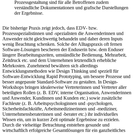
Prozessgestaltung sind für alle Betroffenen zudem
verständliche Dokumentationen und grafische Darstellungen
der Ergebnisse.
Die bisherige Praxis zeigt jedoch, dass EDV- bzw.
Prozessspezialistinnen und -spezialisten die Anwenderinnen und
Anwender nicht gleichwertig behandeln und daher deren Inputs
wenig Beachtung schenken. Solche der Alltagspraxis oft fernen
Software-Lösungen bescheren der Enduserin bzw. dem Enduser
längere Bearbeitungszeiten, umständliche Bedienung, Mehrarbeit,
Zeitdruck etc. und dem Unternehmen letztendlich erhebliche
Mehrkosten. Zunehmend bewähren sich allerdings
Entwicklungsmethoden wie Design Thinking und speziell für
Software-Entwicklung Rapid Prototyping, um bessere Prozesse und
besser angepasste Standard-Software zu gestalten. In Design-
Workshops bringen idealerweise Vertreterinnen und Vertreter aller
beteiligten Rollen (z. B. EDV, interne Organisation, Anwenderinnen
und Anwender, Kundinnen und Kunden etc.) sowie zusätzliche
Fachleute (z. B. Arbeitspsychologinnen und -psychologen,
Sicherheitsfachkräfte, Arbeitsmedizinerinnen und -mediziner,
Unternehmensberaterinnen und -berater etc.) ihr individuelles
Wissen ein, um in kurzer Zeit optimale Ergebnisse zu erzielen.
Durch die vielseitige Betrachtung entstehen gesunde und
wirtschaftlich erfolgreiche Gesamtlösungen für ein ganzheitliches