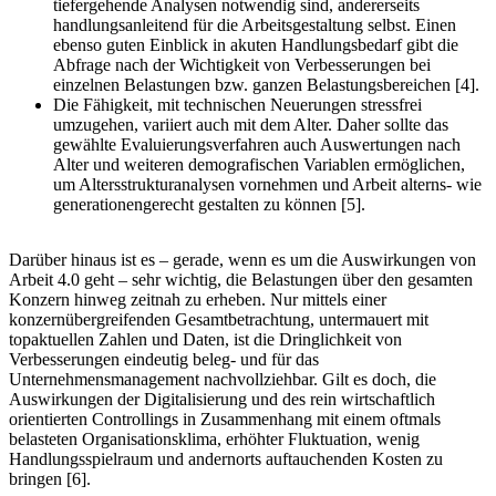
tiefergehende Analysen notwendig sind, andererseits
handlungsanleitend für die Arbeitsgestaltung selbst. Einen
ebenso guten Einblick in akuten Handlungsbedarf gibt die
Abfrage nach der Wichtigkeit von Verbesserungen bei
einzelnen Belastungen bzw. ganzen Belastungsbereichen [4].
Die Fähigkeit, mit technischen Neuerungen stressfrei
umzugehen, variiert auch mit dem Alter. Daher sollte das
gewählte Evaluierungsverfahren auch Auswertungen nach
Alter und weiteren demografischen Variablen ermöglichen,
um Altersstrukturanalysen vornehmen und Arbeit alterns- wie
generationengerecht gestalten zu können [5].
Darüber hinaus ist es – gerade, wenn es um die Auswirkungen von
Arbeit 4.0 geht – sehr wichtig, die Belastungen über den gesamten
Konzern hinweg zeitnah zu erheben. Nur mittels einer
konzernübergreifenden Gesamtbetrachtung, untermauert mit
topaktuellen Zahlen und Daten, ist die Dringlichkeit von
Verbesserungen eindeutig beleg- und für das
Unternehmensmanagement nachvollziehbar. Gilt es doch, die
Auswirkungen der Digitalisierung und des rein wirtschaftlich
orientierten Controllings in Zusammenhang mit einem oftmals
belasteten Organisationsklima, erhöhter Fluktuation, wenig
Handlungsspielraum und andernorts auftauchenden Kosten zu
bringen [6].