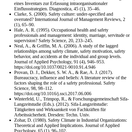
eines Inventars zur Erfassung intraorganisationaler
Einflussstrategien. Diagnostica, 45 (1), 35–46.
Clarke, S. (2000). Safety culture: under-specified and
overrated? International Journal of Management Reviews, 2
(1), 65–90.
Hale, A. R. (1995). Occupational health and safety
professionals and management: identity, marriage, servitude or
supervision? Safety Science, 20, 233–245.
Neal, A., & Griffin, M. A. (2006). A study of the lagged
relationships among safety climate, safety motivation, safety
behavior, and accidents at the individual and group levels.
Journal of Applied Psychology, 91 (4), 946–953.
https://doi.org/10.1037/0021-9010.91.4.946
Provan, D. J., Dekker, S. W. A., & Rae, A. J. (2017).
Bureaucracy, influence and beliefs: A literature review of the
factors shaping the role of a safety professional. Safety
Science, 98, 98–112.
https://doi.org/10.1016/j.ssci.2017.06.006
Winterfeld, U., Trimpop, R., & Forschungsgemeinschaft Sifa-
Langzeitstudie (Eds.). (2012). Sifa-Langzeitstudie:
Tätigkeiten und Wirksamkeit von Fachkräften für
Arbeitssicherheit. Dresden: Techn. Univ.
Zohar, D. (1980). Safety Climate in Industrial Organizations:
Theoretical and Applied Implications. Journal of Applied
Psychology, 65 (1), 96–102.