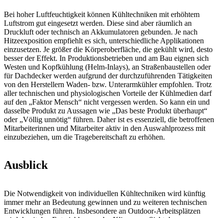
Bei hoher Luftfeuchtigkeit können Kühltechniken mit erhöhtem
Luftstrom gut eingesetzt werden. Diese sind aber räumlich an
Druckluft oder technisch an Akkumulatoren gebunden. Je nach
Hitzeexposition empfiehlt es sich, unterschiedliche Applikationen
einzusetzen. Je größer die Körperoberfläche, die gekühlt wird, desto
besser der Effekt. In Produktionsbetrieben und am Bau eignen sich
Westen und Kopfkühlung (Helm-Inlays), an Straßenbaustellen oder
für Dachdecker werden aufgrund der durchzuführenden Tätigkeiten
von den Herstellern Waden- bzw. Unterarmkühler empfohlen. Trotz
aller technischen und physiologischen Vorteile der Kühlmedien darf
auf den „Faktor Mensch“ nicht vergessen werden. So kann ein und
dasselbe Produkt zu Aussagen wie „Das beste Produkt überhaupt“
oder „Völlig unnötig“ führen. Daher ist es essenziell, die betroffenen
Mitarbeiterinnen und Mitarbeiter aktiv in den Auswahlprozess mit
einzubeziehen, um die Tragebereitschaft zu erhöhen.
Ausblick
Die Notwendigkeit von individuellen Kühltechniken wird künftig
immer mehr an Bedeutung gewinnen und zu weiteren technischen
Entwicklungen führen. Insbesondere an Outdoor-Arbeitsplätzen