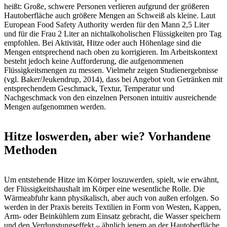
heißt: Große, schwere Personen verlieren aufgrund der größeren
Hautoberfläche auch größere Mengen an Schweiß als kleine. Laut
European Food Safety Authority werden für den Mann 2,5 Liter
und für die Frau 2 Liter an nichtalkoholischen Flüssigkeiten pro Tag
empfohlen. Bei Aktivität, Hitze oder auch Höhenlage sind die
Mengen entsprechend nach oben zu korrigieren. Im Arbeitskontext
besteht jedoch keine Aufforderung, die aufgenommenen
Flüssigkeitsmengen zu messen. Vielmehr zeigen Studienergebnisse
(vgl. Baker/Jeukendrup, 2014), dass bei Angebot von Getränken mit
entsprechendem Geschmack, Textur, Temperatur und
Nachgeschmack von den einzelnen Personen intuitiv ausreichende
Mengen aufgenommen werden.
Hitze loswerden, aber wie? Vorhandene
Methoden
Um entstehende Hitze im Körper loszuwerden, spielt, wie erwähnt,
der Flüssigkeitshaushalt im Körper eine wesentliche Rolle. Die
Wärmeabfuhr kann physikalisch, aber auch von außen erfolgen. So
werden in der Praxis bereits Textilien in Form von Westen, Kappen,
Arm- oder Beinkühlern zum Einsatz gebracht, die Wasser speichern
und den Verdunstungseffekt – ähnlich jenem an der Hautoberfläche