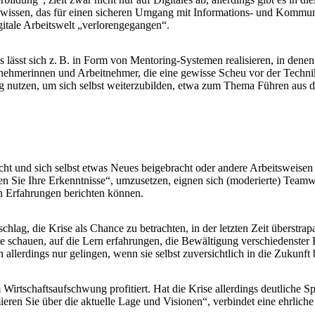
nwissen, das für einen sicheren Umgang mit Informations- und Kommunik
gitale Arbeitswelt „verlorengegangen“.
 lässt sich z. B. in Form von Mentoring-Systemen realisieren, in denen
nehmerinnen und Arbeitnehmer, die eine gewisse Scheu vor der Techni
 nutzen, um sich selbst weiterzubilden, etwa zum Thema Führen aus d
 und sich selbst etwas Neues beigebracht oder andere Arbeitsweisen a
len Sie Ihre Erkenntnisse“, umzusetzen, eignen sich (moderierte) Team
en Erfahrungen berichten können.
hlag, die Krise als Chance zu betrachten, in der letzten Zeit überstrap
fte schauen, auf die Lern erfahrungen, die Bewältigung verschiedenst
allerdings nur gelingen, wenn sie selbst zuversichtlich in die Zukunft 
irtschaftsaufschwung profitiert. Hat die Krise allerdings deutliche Spur
ieren Sie über die aktuelle Lage und Visionen“, verbindet eine ehrli