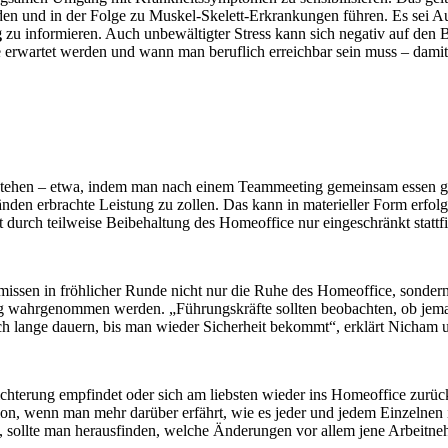
en und in der Folge zu Muskel-Skelett-Erkrankungen führen. Es sei 
g
zu informieren. Auch unbewältigter Stress kann sich negativ auf den 
 erwartet werden und wann man beruflich erreichbar sein muss – damit
erstehen – etwa, indem man nach einem Teammeeting gemeinsam essen g
en erbrachte Leistung zu zollen. Das kann in materieller Form erfolg
 durch teilweise Beibehaltung des Homeoffice nur eingeschränkt stattf
rmissen in fröhlicher Runde nicht nur die Ruhe des Homeoffice, sonde
wahrgenommen werden. „Führungskräfte sollten beobachten, ob jemand m
ich lange dauern, bis man wieder Sicherheit bekommt“, erklärt Nicham un
leichterung empfindet oder sich am liebsten wieder ins Homeoffice zurü
n, wenn man mehr darüber erfährt, wie es jeder und jedem Einzelnen i
t, sollte man herausfinden, welche Änderungen vor allem jene Arbeitne