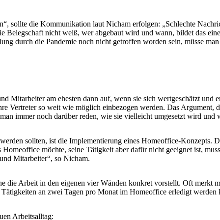
n“, sollte die Kommunikation laut Nicham erfolgen: „Schlechte Nachric
ie Belegschaft nicht weiß, wer abgebaut wird und wann, bildet das ein
ung durch die Pandemie noch nicht getroffen worden sein, müsse man a
d Mitarbeiter am ehesten dann auf, wenn sie sich wertgeschätzt und 
hre Vertreter so weit wie möglich einbezogen werden. Das Argument, da
 man immer noch darüber reden, wie sie vielleicht umgesetzt wird und
n werden sollten, ist die Implementierung eines Homeoffice-Konzepts. D
omeoffice möchte, seine Tätigkeit aber dafür nicht geeignet ist, muss
und Mitarbeiter“, so Nicham.
ne die Arbeit in den eigenen vier Wänden konkret vorstellt. Oft merkt m
ve Tätigkeiten an zwei Tagen pro Monat im Homeoffice erledigt werden
en Arbeitsalltag: