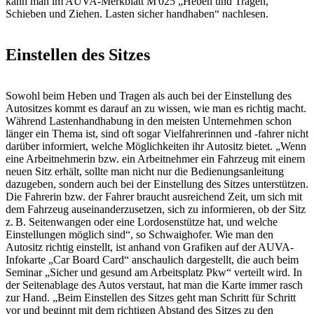
kann man im AUVA-Merkblatt M 025 „Heben und Tragen,
Schieben und Ziehen. Lasten sicher handhaben“ nachlesen.
Einstellen des Sitzes
Sowohl beim Heben und Tragen als auch bei der Einstellung des
Autositzes kommt es darauf an zu wissen, wie man es richtig macht.
Während Lastenhandhabung in den meisten Unternehmen schon
länger ein Thema ist, sind oft sogar Vielfahrerinnen und -fahrer nicht
darüber informiert, welche Möglichkeiten ihr Autositz bietet. „Wenn
eine Arbeitnehmerin bzw. ein Arbeitnehmer ein Fahrzeug mit einem
neuen Sitz erhält, sollte man nicht nur die Bedienungsanleitung
dazugeben, sondern auch bei der Einstellung des Sitzes unterstützen.
Die Fahrerin bzw. der Fahrer braucht ausreichend Zeit, um sich mit
dem Fahrzeug auseinanderzusetzen, sich zu informieren, ob der Sitz
z. B. Seitenwangen oder eine Lordosenstütze hat, und welche
Einstellungen möglich sind“, so Schwaighofer. Wie man den
Autositz richtig einstellt, ist anhand von Grafiken auf der AUVA-
Infokarte „Car Board Card“ anschaulich dargestellt, die auch beim
Seminar „Sicher und gesund am Arbeitsplatz Pkw“ verteilt wird. In
der Seitenablage des Autos verstaut, hat man die Karte immer rasch
zur Hand. „Beim Einstellen des Sitzes geht man Schritt für Schritt
vor und beginnt mit dem richtigen Abstand des Sitzes zu den