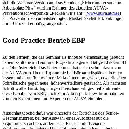
sich die Webinar-Version an. Das Seminar „Sicher und gesund am
Arbeitsplatz Pkw“ wird im Rahmen des aktuellen AUVA-
Präventionsschwerpunkts „Packen wir’s an!“ (
www.auva.at/mse
)
zur Prävention von arbeitsbedingten Muskel-Skelett-Erkrankungen
um 50 Prozent ermäßigt angeboten.
Good-Practice-Betrieb EBP
Zu den Firmen, die das Seminar als Inhouse-Veranstaltung gebucht
haben, zählt die im Bau- und Projektmanagement tätige EBP GmbH
aus Oberösterreich. Das Unternehmen hatte sich schon davor von
der AUVA zum Thema Ergonomie bei Büroarbeitsplätzen beraten
lassen und daraufhin mehrere Maßnahmen umgesetzt, etwa die alten
Schreibtische gegen neue, höhenverstellbare getauscht. Als nächsten
Schritt wollte Bmst. Ing. Jürgen Fleischanderl, geschäftsführender
Gesellschafter von EBP, auch zum Arbeitsplatz Pkw Informationen
von den Expertinnen und Experten der AUVA einholen.
Ausschlaggebend dafür war einerseits der Ratschlag des Senior-
Geschäftsführers, bei der Auswahl eines Autositzes auf die
Ergonomie zu achten, andererseits Fleischanderls eigene
Erfahrungen: „In meinem Dienstfahrzeug, einem Bus, habe ich