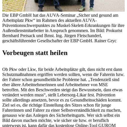
Die EBP GmbH hat das AUVA-Seminar „Sicher und gesund am
Arbeitsplatz Pkw“ im Rahmen des aktuellen AUVA-
Präventionsschwerpunktes zu Muskel-Skelett-Erkrankungen für ihre
Außendienstmitarbeiter in Anspruch genommen. Im Bild: Prokurist
Bernhard Preisack und Bmst. Ing. Jürgen Fleischanderl,
geschäftsführender Gesellschafter der EBP GmbH.
Rainer Gryc
Vorbeugen statt heilen
Ob Pkw oder Lkw, für beide Arbeitsplätze gilt, dass nicht erst dann
Schutzmaßnahmen ergriffen werden sollten, wenn die Fahrerin bzw.
der Fahrer schon gesundheitliche Probleme hat. „Tendenziell sind
eher ältere Arbeitnehmerinnen und Arbeitnehmer von MSE
betroffen. Mit den Beschwerden steigt das Bewusstsein, dass etwas
verändert werden muss“, stellt Lebersorg-Likar fest. Prävention
sollte allerdings ansetzen, bevor es zu Gesundheitsschäden kommt.
Ziel sei es, die richtige Einstellung des Sitzes schon für junge
Fahrerinnen und Fahrer zu einer Selbstverständlichkeit zu machen,
genauso wie das Anlegen des Sicherheitsgurts. Wer sich selbst ein
Bild davon machen möchte, wie sicher sie bzw. er beruflich
unterwegs ist, kann dafür das kostenlose Online-Tool GUROM