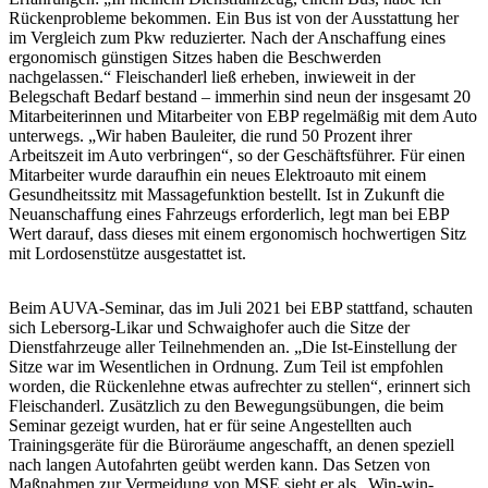
Rückenprobleme bekommen. Ein Bus ist von der Ausstattung her
im Vergleich zum Pkw reduzierter. Nach der Anschaffung eines
ergonomisch günstigen Sitzes haben die Beschwerden
nachgelassen.“ Fleischanderl ließ erheben, inwieweit in der
Belegschaft Bedarf bestand – immerhin sind neun der insgesamt 20
Mitarbeiterinnen und Mitarbeiter von EBP regelmäßig mit dem Auto
unterwegs. „Wir haben Bauleiter, die rund 50 Prozent ihrer
Arbeitszeit im Auto verbringen“, so der Geschäftsführer. Für einen
Mitarbeiter wurde daraufhin ein neues Elektroauto mit einem
Gesundheitssitz mit Massagefunktion bestellt. Ist in Zukunft die
Neuanschaffung eines Fahrzeugs erforderlich, legt man bei EBP
Wert darauf, dass dieses mit einem ergonomisch hochwertigen Sitz
mit Lordosenstütze ausgestattet ist.
Beim AUVA-Seminar, das im Juli 2021 bei EBP stattfand, schauten
sich Lebersorg-Likar und Schwaighofer auch die Sitze der
Dienstfahrzeuge aller Teilnehmenden an. „Die Ist-Einstellung der
Sitze war im Wesentlichen in Ordnung. Zum Teil ist empfohlen
worden, die Rückenlehne etwas aufrechter zu stellen“, erinnert sich
Fleischanderl. Zusätzlich zu den Bewegungsübungen, die beim
Seminar gezeigt wurden, hat er für seine Angestellten auch
Trainingsgeräte für die Büroräume angeschafft, an denen speziell
nach langen Autofahrten geübt werden kann. Das Setzen von
Maßnahmen zur Vermeidung von MSE sieht er als „Win-win-