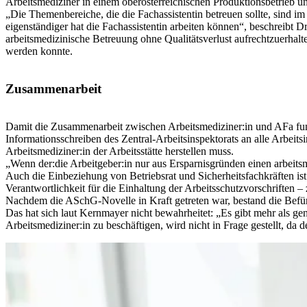
Arbeitsmediziner in einem oberösterreichischen Produktionsbetrieb unt
„Die Themenbereiche, die die Fachassistentin betreuen sollte, sind i
eigenständiger hat die Fachassistentin arbeiten können“, beschreibt 
arbeitsmedizinische Betreuung ohne Qualitätsverlust aufrechtzuerhalt
werden konnte.
Zusammenarbeit
Damit die Zusammenarbeit zwischen Arbeitsmediziner:in und AFa funkt
Informationsschreiben des Zentral-Arbeitsinspektorats an alle Arbeit
Arbeitsmediziner:in der Arbeitsstätte herstellen muss.
„Wenn der:die Arbeitgeber:in nur aus Ersparnisgründen einen arbeitsm
Auch die Einbeziehung von Betriebsrat und Sicherheitsfachkräften is
Verantwortlichkeit für die Einhaltung der Arbeitsschutzvorschriften 
Nachdem die ASchG-Novelle in Kraft getreten war, bestand die Befü
Das hat sich laut Kernmayer nicht bewahrheitet: „Es gibt mehr als ge
Arbeitsmediziner:in zu beschäftigen, wird nicht in Frage gestellt, da 