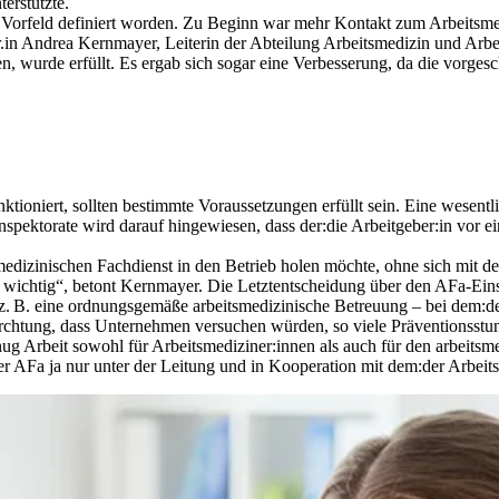
erstützte.
m Vorfeld definiert worden. Zu Beginn war mehr Kontakt zum Arbeitsmedi
Dr.in Andrea Kernmayer, Leiterin der Abteilung Arbeitsmedizin und Arbe
en, wurde erfüllt. Es ergab sich sogar eine Verbesserung, da die vorges
ioniert, sollten bestimmte Voraussetzungen erfüllt sein. Eine wesentl
sinspektorate wird darauf hingewiesen, dass der:die Arbeitgeber:in vo
edizinischen Fachdienst in den Betrieb holen möchte, ohne sich mit de
t wichtig“, betont Kernmayer. Die Letztentscheidung über den AFa-Einsa
– z. B. eine ordnungsgemäße arbeitsmedizinische Betreuung – bei dem:de
rchtung, dass Unternehmen versuchen würden, so viele Präventionsst
nug Arbeit sowohl für Arbeitsmediziner:innen als auch für den arbeitsm
der AFa ja nur unter der Leitung und in Kooperation mit dem:der Arbeits