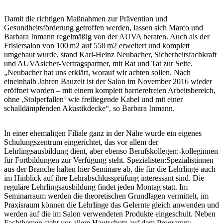
Damit die richtigen Maßnahmen zur Prävention und
Gesundheitsförderung getroffen werden, lassen sich Marco und
Barbara Inmann regelmäßig von der AUVA beraten. Auch als der
Frisiersalon von 100 m2 auf 550 m2 erweitert und komplett
umgebaut wurde, stand Karl-Heinz Neubacher, Sicherheitsfachkraft
und AUVAsicher-Vertragspartner, mit Rat und Tat zur Seite.
„Neubacher hat uns erklärt, worauf wir achten sollen. Nach
eineinhalb Jahren Bauzeit ist der Salon im November 2016 wieder
eröffnet worden – mit einem komplett barrierefreien Arbeitsbereich,
ohne ‚Stolperfallen‘ wie freiliegende Kabel und mit einer
schalldämpfenden Akustikdecke“, so Barbara Inmann.
In einer ehemaligen Filiale ganz in der Nähe wurde ein eigenes
Schulungszentrum eingerichtet, das vor allem der
Lehrlingsausbildung dient, aber ebenso Berufskollegen:-kolleginnen
für Fortbildungen zur Verfügung steht. Spezialisten:Spezialistinnen
aus der Branche halten hier Seminare ab, die für die Lehrlinge auch
im Hinblick auf ihre Lehrabschlussprüfung interessant sind. Die
reguläre Lehrlingsausbildung findet jeden Montag statt. Im
Seminarraum werden die theoretischen Grundlagen vermittelt, im
Praxisraum können die Lehrlinge das Gelernte gleich anwenden und
werden auf die im Salon verwendeten Produkte eingeschult. Neben
Fachthemen steht vor allem Hautschutz auf dem Programm;