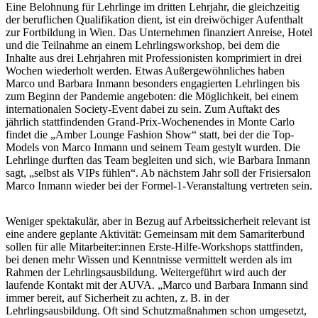
Eine Belohnung für Lehrlinge im dritten Lehrjahr, die gleichzeitig
der beruflichen Qualifikation dient, ist ein dreiwöchiger Aufenthalt
zur Fortbildung in Wien. Das Unternehmen finanziert Anreise, Hotel
und die Teilnahme an einem Lehrlingsworkshop, bei dem die
Inhalte aus drei Lehrjahren mit Professionisten komprimiert in drei
Wochen wiederholt werden. Etwas Außergewöhnliches haben
Marco und Barbara Inmann besonders engagierten Lehrlingen bis
zum Beginn der Pandemie angeboten: die Möglichkeit, bei einem
internationalen Society-Event dabei zu sein. Zum Auftakt des
jährlich stattfindenden Grand-Prix-Wochenendes in Monte Carlo
findet die „Amber Lounge Fashion Show“ statt, bei der die Top-
Models von Marco Inmann und seinem Team gestylt wurden. Die
Lehrlinge durften das Team begleiten und sich, wie Barbara Inmann
sagt, „selbst als VIPs fühlen“. Ab nächstem Jahr soll der Frisiersalon
Marco Inmann wieder bei der Formel-1-Veranstaltung vertreten sein.
Weniger spektakulär, aber in Bezug auf Arbeitssicherheit relevant ist
eine andere geplante Aktivität: Gemeinsam mit dem Samariterbund
sollen für alle Mitarbeiter:innen Erste-Hilfe-Workshops stattfinden,
bei denen mehr Wissen und Kenntnisse vermittelt werden als im
Rahmen der Lehrlingsausbildung. Weitergeführt wird auch der
laufende Kontakt mit der AUVA. „Marco und Barbara Inmann sind
immer bereit, auf Sicherheit zu achten, z. B. in der
Lehrlingsausbildung. Oft sind Schutzmaßnahmen schon umgesetzt,