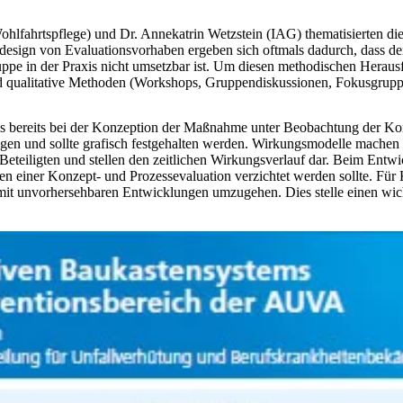
lfahrtspflege) und Dr. Annekatrin Wetzstein (IAG) thematisierten die 
esign von Evaluationsvorhaben ergeben sich oftmals dadurch, dass de
ppe in der Praxis nicht umsetzbar ist. Um diesen methodischen Heraus
d qualitative Methoden (Workshops, Gruppendiskussionen, Fokusgruppen
s bereits bei der Konzeption der Maßnahme unter Beobachtung der Kon
olgen und sollte grafisch festgehalten werden. Wirkungsmodelle mache
eteiligten und stellen den zeitlichen Wirkungsverlauf dar. Beim Entwic
n einer Konzept- und Prozessevaluation verzichtet werden sollte. Für 
 mit unvorhersehbaren Entwicklungen umzugehen. Dies stelle einen wic