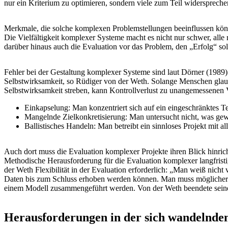
nur ein Kriterium zu optimieren, sondern viele zum Teil widersprec
Merkmale, die solche komplexen Problemstellungen beeinflussen kön
Die Vielfältigkeit komplexer Systeme macht es nicht nur schwer, al
darüber hinaus auch die Evaluation vor das Problem, den „Erfolg“ 
Fehler bei der Gestaltung komplexer Systeme sind laut Dörner (1989)
Selbstwirksamkeit, so Rüdiger von der Weth. Solange Menschen glaub
Selbstwirksamkeit streben, kann Kontrollverlust zu unangemessenen 
Einkapselung: Man konzentriert sich auf ein eingeschränktes Tei
Mangelnde Zielkonkretisierung: Man untersucht nicht, was gew
Ballistisches Handeln: Man betreibt ein sinnloses Projekt mit 
Auch dort muss die Evaluation komplexer Projekte ihren Blick hinri
Methodische Herausforderung für die Evaluation komplexer langfristig
der Weth Flexibilität in der Evaluation erforderlich: „Man weiß nich
Daten bis zum Schluss erhoben werden können. Man muss möglicherwe
einem Modell zusammengeführt werden. Von der Weth beendete seinen
Herausforderungen in der sich wandelnden