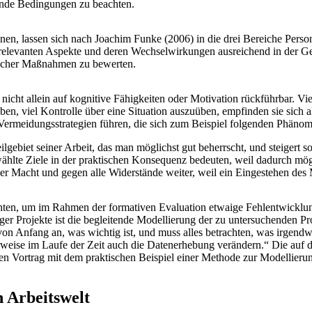
hende Bedingungen zu beachten.
nen, lassen sich nach Joachim Funke (2006) in die drei Bereiche Per
le relevanten Aspekte und deren Wechselwirkungen ausreichend in der G
solcher Maßnahmen zu bewerten.
 nicht allein auf kognitive Fähigkeiten oder Motivation rückführbar. 
en, viel Kontrolle über eine Situation auszuüben, empfinden sie sich
Vermeidungsstrategien führen, die sich zum Beispiel folgenden Phäno
lgebiet seiner Arbeit, das man möglichst gut beherrscht, und steigert 
ählte Ziele in der praktischen Konsequenz bedeuten, weil dadurch mög
aller Macht und gegen alle Widerstände weiter, weil ein Eingestehen de
chten, um im Rahmen der formativen Evaluation etwaige Fehlentwicklun
er Projekte ist die begleitende Modellierung der zu untersuchenden Pro
t von Anfang an, was wichtig ist, und muss alles betrachten, was irgend
ise im Laufe der Zeit auch die Datenerhebung verändern.“ Die auf di
 Vortrag mit dem praktischen Beispiel einer Methode zur Modellieru
 Arbeitswelt