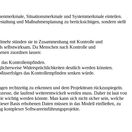
sonenmerkmale, Situationsmerkmale und Systemmerkmale einteilen.
estaltung und Maßnahmenplanung zu berücksichtigen, sondern stellt
Vielmehr stünden sie in Zusammenhang mit Kontrolle und
 als selbstwirksam. Da Menschen nach Kontrolle und
menen zuordnen lassen:
so das Kontrollempfinden.
licherweise Widersprüchlichkeiten deutlich werden könnten.
s Misserfolges das Kontrollempfinden senken würde.
gen rechtzeitig zu erkennen und dem Projektteam rückzuspiegeln.
zesse, die laufend weiterentwickelt werden muss. Daher ist laut von
wie wichtig werden könnte. Man kann sich nicht sicher sein, welche
eser Basis erhobenen Daten müssen in das Modell einfließen, zu
ng komplexer Softwareeinführungsprojekte.