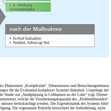
n des Phänomens „Komplexität“. Dimensionen und Betrachtungsebenen
gen für die Evaluation komplexer Systeme diskutiert. Ursprünge der
 die Studie zur „Stadtplanung in Lohhausen an der Lohe“ (vgl. Dörner
sammensetzt, welche die Verarbeitungskapazität des „Problemlösenden“
en müssen berücksichtigt werden. Die Eigendynamik des Systems führt
gung. Die sogenannte Polytelie bezeichnet die Anforderung, nicht