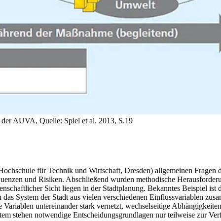
 der AUVA, Quelle: Spiel et al. 2013, S.19
 (Hochschule für Technik und Wirtschaft, Dresden) allgemeinen Frage
quenzen und Risiken. Abschließend wurden methodische Herausforderun
schaftlicher Sicht liegen in der Stadtplanung. Bekanntes Beispiel ist
ch das System der Stadt aus vielen verschiedenen Einflussvariablen zu
 Variablen untereinander stark vernetzt, wechselseitige Abhängigkeit
m stehen notwendige Entscheidungsgrundlagen nur teilweise zur Verfü