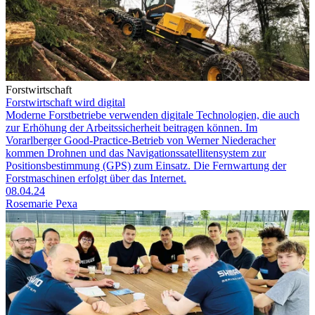
Forstwirtschaft
Forstwirtschaft wird digital
Moderne Forstbetriebe verwenden digitale Technologien, die auch
zur Erhöhung der Arbeitssicherheit beitragen können. Im
Vorarlberger Good-Practice-Betrieb von Werner Niederacher
kommen Drohnen und das Navigationssatellitensystem zur
Positionsbestimmung (GPS) zum Einsatz. Die Fernwartung der
Forstmaschinen erfolgt über das Internet.
08.04.24
Rosemarie Pexa