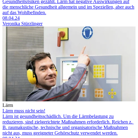
Gesundheitsrisiken gezählt. Lärm hat negative Auswirkungen auf
die menschliche Gesundheit allgemein und im Speziellen, aber auch
auf das Wohlbefinden.
08.04.24
Veronika Stürzlinger
Lärm
Lärm muss nicht sein!
Lärm ist gesundheitsschädlich. Um die Lärmbelastung zu
reduzieren, sind zielgerichtete Maßnahmen erforderlich. Reichen z.
B. raumakustische, technische und organisatorische Maßnahmen
nicht aus, muss geeigneter Gehör­schutz verwendet werden.