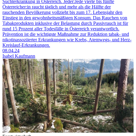
Suchterkrankung in Österreich. Jeder:Jede vierte bis fünfte
Österreicher:in raucht täglich und mehr als die Hälfte der
rauchenden Bevölkerung vollzieht bis zum 17. Lebensjahr den
Einstieg in den gewohnheitsmäßigen Konsum. Das Rauchen von
Tabakprodukten inklusive der Belastung durch Passivrauch ist für
rund 15 Prozent aller Todesfälle in Österreich verantwortlich.
Prävention ist die wichtigste Maßnahme zur Reduktion tabak- und
nikotinassoziierter Erkrankungen wie Krebs, Atemwegs- und Herz-
Kreislauf-Erkrankungen.
08.04.24
Isabel Kaufmann