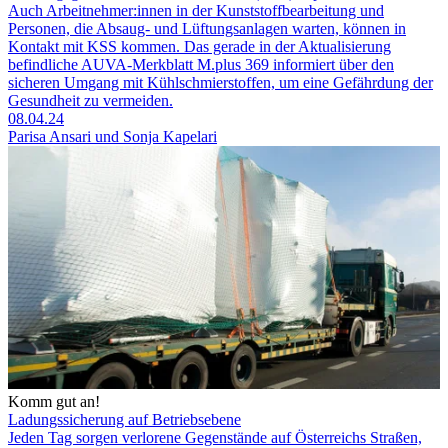
Auch Arbeit­nehmer:innen in der Kunststoffbearbeitung und
Personen, die Absaug- und Lüftungsanlagen warten, können in
Kontakt mit KSS kommen. Das gerade in der Aktualisierung
befindliche AUVA-Merkblatt M.plus 369 informiert über den
sicheren Umgang mit Kühlschmierstoffen, um eine Gefährdung der
Gesund­heit zu vermeiden.
08.04.24
Parisa Ansari und Sonja Kapelari
Komm gut an!
Ladungssicherung auf Betriebs­ebene
Jeden Tag sorgen verlorene Gegenstände auf Österreichs Straßen,