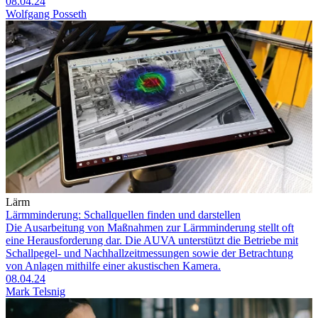
08.04.24
Wolfgang Posseth
Lärm
Lärmminderung: Schallquellen finden und darstellen
Die Ausarbeitung von Maßnahmen zur Lärmminderung stellt oft
eine Herausforderung dar. Die AUVA unterstützt die Betriebe mit
Schallpegel- und Nachhallzeitmessungen sowie der Betrachtung
von Anlagen mithilfe einer akustischen Kamera.
08.04.24
Mark Telsnig