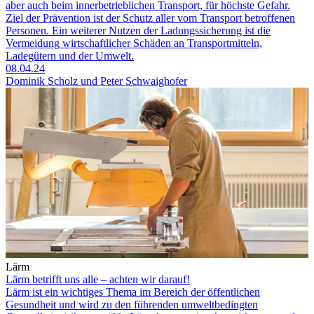
aber auch beim inner­betrieblichen Transport, für höchste Gefahr.
Ziel der Prävention ist der Schutz aller vom Transport betroffenen
Personen. Ein weiterer Nutzen der Ladungssicherung ist die
Vermeidung wirtschaftlicher Schäden an Transportmitteln,
Ladegütern und der Umwelt.
08.04.24
Dominik Scholz und Peter Schwaighofer
Lärm
Lärm betrifft uns alle – achten wir darauf!
Lärm ist ein wichtiges Thema im Bereich der öffentlichen
Gesundheit und wird zu den führenden umweltbedingten