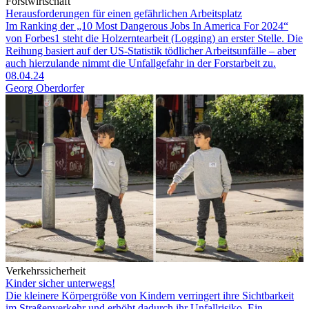
Forstwirtschaft
Herausforderungen für einen gefährlichen Arbeitsplatz
Im Ranking der „10 Most Dangerous Jobs In America For 2024“
von Forbes1 steht die Holzerntearbeit (Logging) an erster Stelle. Die
Reihung basiert auf der US-Statistik tödlicher Arbeitsunfälle – aber
auch hierzulande nimmt die Unfallgefahr in der Forstarbeit zu.
08.04.24
Georg Oberdorfer
Verkehrssicherheit
Kinder sicher unterwegs!
Die kleinere Körpergröße von Kindern verringert ihre Sichtbarkeit
im Straßenverkehr und erhöht dadurch ihr Unfallrisiko. Ein