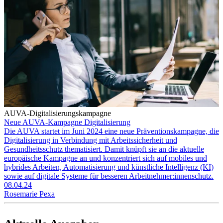
AUVA-Digitalisierungskampagne
Neue AUVA-Kampagne Digitalisierung
Die AUVA startet im Juni 2024 eine neue Präventionskampagne, die
Digitalisierung in Verbindung mit Arbeitssicherheit und
Gesundheitsschutz thematisiert. Damit knüpft sie an die aktuelle
euro­päische Kampagne an und konzentriert sich auf mobiles und
hybrides Arbeiten, Automatisierung und künstliche Intelligenz (KI)
sowie auf digitale Systeme für besseren Arbeitnehmer:innenschutz.
08.04.24
Rosemarie Pexa