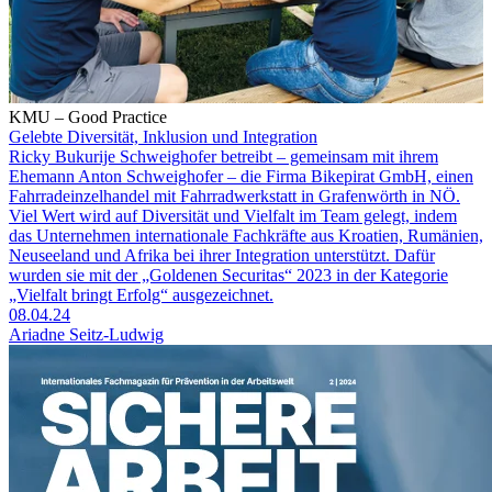
KMU – Good Practice
Gelebte Diversität, Inklusion und Integration
Ricky Bukurije Schweighofer betreibt – gemeinsam mit ihrem
Ehemann Anton Schweighofer – die Firma Bikepirat GmbH, einen
Fahrradeinzelhandel mit Fahrradwerkstatt in Grafenwörth in NÖ.
Viel Wert wird auf Diversität und Vielfalt im Team gelegt, indem
das Unternehmen internationale Fachkräfte aus Kroatien, Rumänien,
Neuseeland und Afrika bei ihrer Integration unterstützt. Dafür
wurden sie mit der „Goldenen Securitas“ 2023 in der Kategorie
„Vielfalt bringt Erfolg“ ausgezeichnet.
08.04.24
Ariadne Seitz-Ludwig