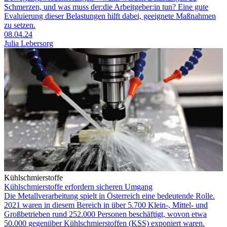
Schmerzen, und was muss der:die Arbeitgeber:in tun? Eine gute
Evaluierung dieser Belastungen hilft dabei, geeignete Maßnahmen
zu setzen.
08.04.24
Julia Lebersorg
Kühlschmierstoffe
Kühlschmierstoffe erfordern sicheren Umgang
Die Metallverarbeitung spielt in Österreich eine bedeutende Rolle.
2021 waren in diesem Bereich in über 5.700 Klein-, Mittel- und
Großbetrieben rund 252.000 Personen beschäftigt, wovon etwa
50.000 gegenüber Kühlschmierstoffen (KSS) exponiert waren.