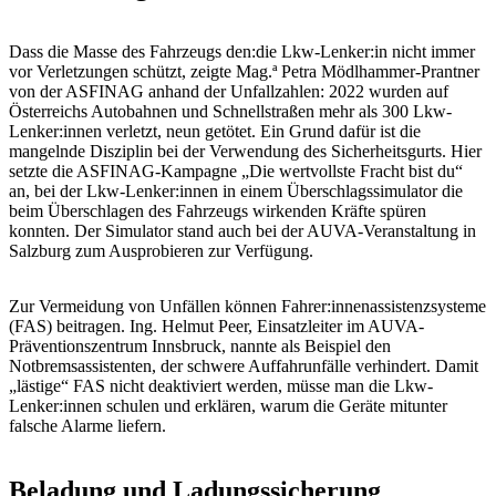
Dass die Masse des Fahrzeugs den:die Lkw-Lenker:in nicht immer
vor Verletzungen schützt, zeigte Mag.ª Petra Mödlhammer-Prantner
von der ASFINAG anhand der Unfallzahlen: 2022 wurden auf
Österreichs Autobahnen und Schnellstraßen mehr als 300 Lkw-
Lenker:innen verletzt, neun getötet. Ein Grund dafür ist die
mangelnde Disziplin bei der Verwendung des Sicherheitsgurts. Hier
setzte die ASFINAG-Kampagne „Die wertvollste Fracht bist du“
an, bei der Lkw-Lenker:innen in einem Überschlagssimulator die
beim Überschlagen des Fahrzeugs wirkenden Kräfte spüren
konnten. Der Simulator stand auch bei der AUVA-Veranstaltung in
Salzburg zum Ausprobieren zur Verfügung.
Zur Vermeidung von Unfällen können Fahrer:innenassistenzsysteme
(FAS) beitragen. Ing. Helmut Peer, Einsatzleiter im AUVA-
Präventionszentrum Innsbruck, nannte als Beispiel den
Notbremsassistenten, der schwere Auffahrunfälle verhindert. Damit
„lästige“ FAS nicht deaktiviert werden, müsse man die Lkw-
Lenker:innen schulen und erklären, warum die Geräte mitunter
falsche Alarme liefern.
Beladung und Ladungssicherung