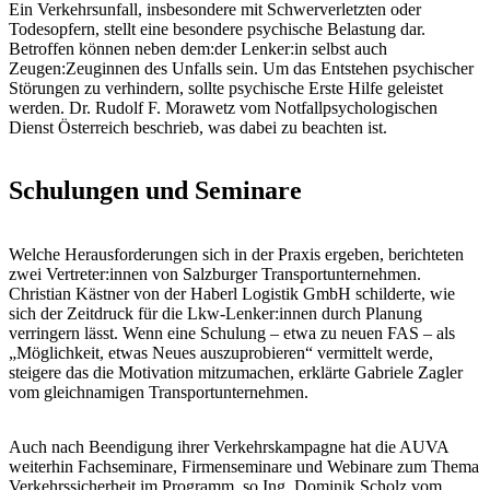
Ein Verkehrsunfall, ­insbesondere mit Schwerverletzten oder
Todesopfern, stellt eine besondere psychische Belastung dar.
Betroffen können neben dem:der Lenker:in selbst auch
Zeugen:Zeuginnen des Unfalls sein. Um das Entstehen psychischer
Störungen zu verhindern, sollte psychische Erste Hilfe geleistet
werden. Dr. Rudolf F. Morawetz vom Notfallpsychologischen
Dienst Österreich beschrieb, was dabei zu beachten ist.
Schulungen und Seminare
Welche Herausforderungen sich in der Praxis ergeben, berichteten
zwei Vertreter:innen von Salzburger Transportunternehmen.
Christian Kästner von der Haberl Logistik GmbH schilderte, wie
sich der Zeitdruck für die Lkw-Lenker:innen durch Planung
verringern lässt. Wenn eine Schulung – etwa zu neuen FAS – als
„Möglichkeit, etwas Neues auszuprobieren“ vermittelt werde,
steigere das die Motivation mitzumachen, erklärte Gabriele Zagler
vom gleichnamigen Transportunternehmen.
Auch nach Beendigung ihrer Verkehrskampagne hat die AUVA
weiterhin Fachseminare, Firmenseminare und Webinare zum Thema
Verkehrssicherheit im Programm, so Ing. Dominik Scholz vom