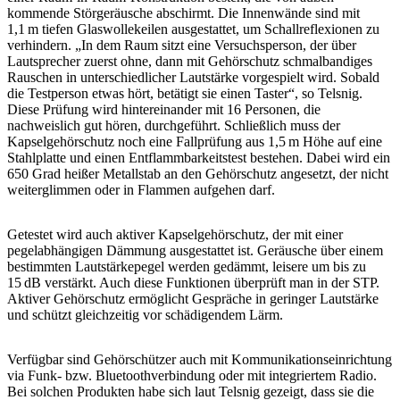
kommende Störgeräusche abschirmt. Die Innenwände sind mit
1,1 m tiefen Glaswollekeilen ausgestattet, um Schallreflexionen zu
verhindern. „In dem Raum sitzt eine Versuchsperson, der über
Lautsprecher zuerst ohne, dann mit Gehörschutz schmalbandiges
Rauschen in unterschiedlicher Lautstärke vorgespielt wird. Sobald
die Testperson etwas hört, betätigt sie einen Taster“, so Telsnig.
Diese Prüfung wird hintereinander mit 16 Personen, die
nachweislich gut hören, durchgeführt. Schließlich muss der
Kapselgehörschutz noch eine Fallprüfung aus 1,5 m Höhe auf eine
Stahlplatte und einen Entflammbarkeitstest bestehen. Dabei wird ein
650 Grad heißer Metallstab an den Gehörschutz angesetzt, der nicht
weiterglimmen oder in Flammen aufgehen darf.
Getestet wird auch aktiver Kapselgehörschutz, der mit einer
pegelabhängigen Dämmung ausgestattet ist. Geräusche über einem
bestimmten Lautstärkepegel werden gedämmt, leisere um bis zu
15 dB verstärkt. Auch diese Funktionen überprüft man in der STP.
Aktiver Gehörschutz ermöglicht Gespräche in geringer Lautstärke
und schützt gleichzeitig vor schädigendem Lärm.
Verfügbar sind Gehörschützer auch mit Kommunikationseinrichtung
via Funk- bzw. Bluetoothverbindung oder mit integriertem Radio.
Bei solchen Produkten habe sich laut Telsnig gezeigt, dass sie die