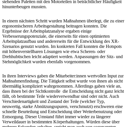
stehenden Paletten mit den Motorteilen in beträchtlicher Häufigkeit
hinunterbeugen mussten.
In einem nächsten Schritt wurden Maßnahmen überlegt, die zu einer
ergonomischeren Arbeitsgestaltung beitragen konnten. Die
Ergebnisse der Arbeitsplatzanalyse ergaben einige
Verbesserungspotenziale, die einerseits für einen optimierten
Arbeitsplatzaufbau und andererseits für die Entwicklung des XR-
Szenarios genutzt wurden. Im konkreten Fall konnten die Hotspots
mit höhenverstellbaren Lösungen wie etwa Scheren- oder
Drehhubtischen leicht adaptiert werden. Anpassungen der Sitz- und
Stehmöglichkeit wurden ebenfalls vorgenommen.
In ihren Interviews gaben die Mitarbeiter:innen wertvollen Input zur
Maßnahmenfindung. Die Tätigkeit selbst wurde von ihnen als nicht
übermäßig kompliziert wahrgenommen. Allerdings gaben viele an,
dass ihnen bei der Sichtkontrolle die Entscheidung nicht ganz leicht
fällt, ob bestimmte Teile wiederverwendbar sind oder nicht. Auch
Verschiedenartigkeit und Zustand der Teile (welcher Typ,
neuwertig, starke Abnützungsspuren, verschmutzt) erschweren eine
schnelle Beurteilung und Entscheidung über Weiterbenutzung oder
Entsorgung. Dieser Umstand führt immer wieder zu längerer
Verweildauer in bestimmten Körperhaltungen. Würden diese über
mehrere Sekunden anhalten, spricht man auch von sogenannten