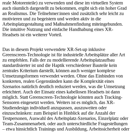
reale Motorenteile) zu verwenden und diese im virtuellen System
auch räumlich dargestellt zu bekommen, ergibt sich ein hoher Grad
an Realismus. Die Teilnehmer:innen sind zusätzlich sehr leicht zu
motivieren und zu begeistern und werden aktiv in die
Arbeitsplatzgestaltung und Maßnahmenfindung miteingebunden.
Die intuitive Nutzung und einfache Handhabung eines XR-
Headsets ist ein weiterer Vorteil.
Das in diesem Projekt verwendete XR-Set-up inklusive
Greenscreen-Technologie ist für industrielle Arbeitsplätze aller Art
zu empfehlen. Falls der zu modellierende Arbeitsplatzaufbau
standardisierter ist und die Haptik verschiedener Bauteile kein
zentrales Kriterium darstellt, können auch weniger komplexe
Umsetzungsformen verwendet werden. Ohne das Einbinden von
konkreten, realen Gegenständen kann die Komplexität eines
Szenarios natürlich deutlich reduziert werden, was die Umsetzung
erleichtert. Auch der Einsatz eines kabellosen Headsets ist dann
möglich. Statt Greenscreen-Technologie könnten auch Tracking-
Sensoren eingesetzt werden. Weiters ist es möglich, das XR-
Studiendesign individuell anzupassen, auszuweiten oder
einzuschränken: zum Beispiel in Hinblick auf die Anzahl der
Testpersonen, Auswahl des Arbeitsplatz-Szenarios, Einzelplatz oder
Team-Zusammenarbeit, oder auch unterschiedliche Fragestellungen
– etwa hinsichtlich Trainings und Ausbildung, Arbeitssicherheit oder