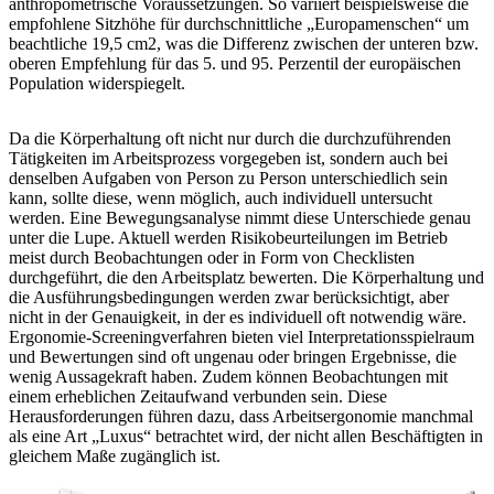
anthropometrische Voraussetzungen. So variiert beispielsweise die
empfohlene Sitzhöhe für durchschnittliche „Europamenschen“ um
beachtliche 19,5 cm2, was die Differenz zwischen der unteren bzw.
oberen Empfehlung für das 5. und 95. Perzentil der europäischen
Population widerspiegelt.
Da die Körperhaltung oft nicht nur durch die durchzuführenden
Tätigkeiten im Arbeitsprozess vorgegeben ist, sondern auch bei
denselben Aufgaben von Person zu Person unterschiedlich sein
kann, sollte diese, wenn möglich, auch individuell untersucht
werden. Eine Bewegungsanalyse nimmt diese Unterschiede genau
unter die Lupe. Aktuell werden Risikobeurteilungen im Betrieb
meist durch Beobachtungen oder in Form von Checklisten
durchgeführt, die den Arbeitsplatz bewerten. Die Körperhaltung und
die Ausführungsbedingungen werden zwar berücksichtigt, aber
nicht in der Genauigkeit, in der es individuell oft notwendig wäre.
Ergonomie-Screeningverfahren bieten viel Interpretationsspielraum
und Bewertungen sind oft ungenau oder bringen Ergebnisse, die
wenig Aussagekraft haben. Zudem können Beobachtungen mit
einem erheblichen Zeitaufwand verbunden sein. Diese
Herausforderungen führen dazu, dass Arbeitsergonomie manchmal
als eine Art „Luxus“ betrachtet wird, der nicht allen Beschäftigten in
gleichem Maße zugänglich ist.