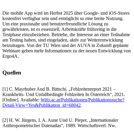
Die mobile App wird im Herbst 2025 über Google- und iOS-Stores
kostenfrei verfügbar sein und ermöglicht so eine breite Nutzung.
Um eine praxisnahe und benutzerfreundliche Lösung zu
gewährleisten, ist es essenziell, Arbeitskräfte frühzeitig in die
Testphase einzubeziehen. Betriebe, die Interesse an einer Teilnahme
am Testing haben, sind eingeladen, aktiv zur Weiterentwicklung
beizutragen. Von der TU Wien und der AUVA in Zukunft geplante
Webinare geben mehr Informationen zu der neuen Entwicklung von
Ergo4A.
Quellen
[1] C. Mayrhuber And B. Bittschi, „Fehlzeitenreport 2021 –
Krankheits- Und Unfallbedingte Fehlzeiten In Österreich“, 2021.
[Online]. Available:
Wifo.ac.at/Publikationen/Publikationssuche?
Detail-View=Yes&Publikation_id=68042
.
[2] H. W. Jürgens, I. A. Aune Und U. Pieper, „Internationaler
Anthropometrischer Datenatlas“, 1989. Wirtschaftsverl. Nw.