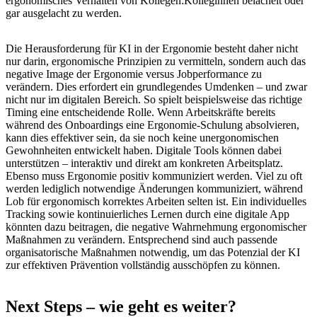
ergonomisches Verhalten von Kollegen:Kolleginnen belächelt oder
gar ausgelacht zu werden.
Die Herausforderung für KI in der Ergonomie besteht daher nicht
nur darin, ergonomische Prinzipien zu vermitteln, sondern auch das
negative Image der Ergonomie versus Jobperformance zu
verändern. Dies erfordert ein grundlegendes Umdenken – und zwar
nicht nur im digitalen Bereich. So spielt beispielsweise das richtige
Timing eine entscheidende Rolle. Wenn Arbeitskräfte bereits
während des Onboardings eine Ergonomie-Schulung absolvieren,
kann dies effektiver sein, da sie noch keine unergonomischen
Gewohnheiten entwickelt haben. Digitale Tools können dabei
unterstützen – interaktiv und direkt am konkreten Arbeitsplatz.
Ebenso muss Ergonomie positiv kommuniziert werden. Viel zu oft
werden lediglich notwendige Änderungen kommuniziert, während
Lob für ergonomisch korrektes Arbeiten selten ist. Ein individuelles
Tracking sowie kontinuierliches Lernen durch eine digitale App
könnten dazu beitragen, die negative Wahrnehmung ergonomischer
Maßnahmen zu verändern. Entsprechend sind auch passende
organisatorische Maßnahmen notwendig, um das Potenzial der KI
zur effektiven Prävention vollständig ausschöpfen zu können.
Next Steps – wie geht es weiter?