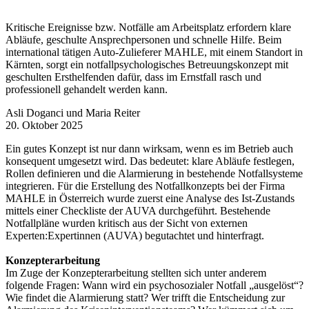
Kritische Ereignisse bzw. Notfälle am Arbeitsplatz erfordern klare
Abläufe, geschulte Ansprechpersonen und schnelle Hilfe. Beim
international tätigen Auto-Zulieferer MAHLE, mit einem Standort in
Kärnten, sorgt ein notfallpsychologisches Betreuungskonzept mit
geschulten Ersthelfenden dafür, dass im Ernstfall rasch und
professionell gehandelt werden kann.
Asli Doganci und Maria Reiter
20. Oktober 2025
Ein gutes Konzept ist nur dann wirksam, wenn es im Betrieb auch
konsequent umgesetzt wird. Das bedeutet: klare Abläufe festlegen,
Rollen definieren und die Alarmierung in bestehende Notfallsysteme
integrieren. Für die Erstellung des Notfallkonzepts bei der Firma
MAHLE in Österreich wurde zuerst eine Analyse des Ist-Zustands
mittels einer Checkliste der AUVA durchgeführt. Bestehende
Notfallpläne wurden kritisch aus der Sicht von externen
Experten:Expertinnen (AUVA) begutachtet und hinterfragt.
Konzepterarbeitung
Im Zuge der Konzepterarbeitung stellten sich unter anderem
folgende Fragen: Wann wird ein psychosozialer Notfall „ausgelöst“?
Wie findet die Alarmierung statt? Wer trifft die Entscheidung zur