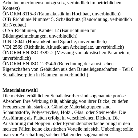
ArbeitnehmerInnenschutzgesetz, verbindlich im betrieblichen
Kontext)
ÖNORM 8115-3 (Raumakustik im Hochbau, unverbindlich)
OIB-Richtlinie Nummer 5, Schallschutz (Bauordnung, verbindlich
für Neubau)
ÖISS-Richtlinien, Kapitel 12 (Baurichtlinien für
Bildungseinrichtungen, unverbindlich)
DIN 18041 (Hörsamkeit und Sprache, unverbindlich)
VDI 2569 (Richtlinie, Akustik am Arbeitsplatz, unverbindlich)
ÖNORM EN ISO 3382-2 (Messung von akustischen Parametern,
unverbindlich)
ÖNORM EN ISO 12354-6 (Berechnung der akustischen
Eigenschaften von Gebäuden aus den Bauteileigenschaften – Teil 6:
Schallabsorption in Räumen, unverbindlich)
Materialauswahl
Die meisten erhältlichen Schallabsorber sind sogenannte poröse
Absorber. Ihre Wirkung fällt, abhängig von ihrer Dicke, zu tiefen
Frequenzen hin stark ab. Gängige Materialgruppen sind
Schaumstoffe, Polyestervlies, Holz-, Glas- oder Steinwolle. Die
Ausführung als Platten erfolgt in verschiedenen Dicken. Die
Ausführung mit Noppen- oder Pyramidenoberfläche bringt in den
meisten Fällen keine akustischen Vorteile mit sich. Unbedingt sollte
man vor Anschaffung solcher Platten den sogenannten