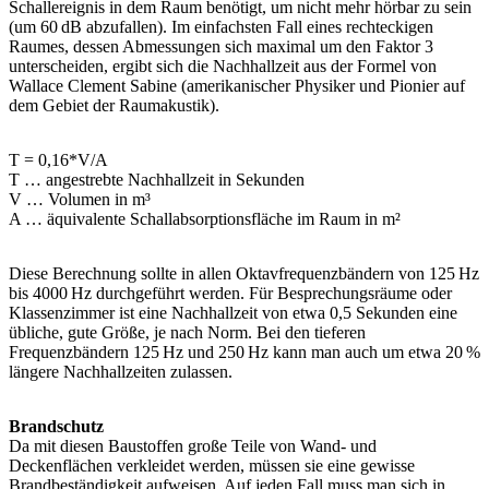
Schallereignis in dem Raum benötigt, um nicht mehr hörbar zu sein
(um 60 dB abzufallen). Im einfachsten Fall eines rechteckigen
Raumes, dessen Abmessungen sich maximal um den Faktor 3
unterscheiden, ergibt sich die Nachhallzeit aus der Formel von
Wallace Clement Sabine (amerikanischer Physiker und Pionier auf
dem Gebiet der Raumakustik).
T = 0,16*V/A
T … angestrebte Nachhallzeit in Sekunden
V … Volumen in m³
A … äquivalente Schallabsorptionsfläche im Raum in m²
Diese Berechnung sollte in allen Oktavfrequenzbändern von 125 Hz
bis 4000 Hz durchgeführt werden. Für Besprechungsräume oder
Klassenzimmer ist eine Nachhallzeit von etwa 0,5 Sekunden eine
übliche, gute Größe, je nach Norm. Bei den tieferen
Frequenzbändern 125 Hz und 250 Hz kann man auch um etwa 20 %
längere Nachhallzeiten zulassen.
Brandschutz
Da mit diesen Baustoffen große Teile von Wand- und
Deckenflächen verkleidet werden, müssen sie eine gewisse
Brandbeständigkeit aufweisen. Auf jeden Fall muss man sich in