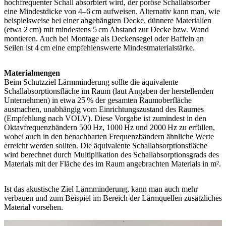
hochfrequenter Schall absorbiert wird, der poröse Schallabsorber
eine Mindestdicke von 4–6 cm aufweisen. Alternativ kann man, wie
beispielsweise bei einer abgehängten Decke, dünnere Materialien
(etwa 2 cm) mit mindestens 5 cm Abstand zur Decke bzw. Wand
montieren. Auch bei Montage als Deckensegel oder Baffeln an
Seilen ist 4 cm eine empfehlenswerte Mindestmaterialstärke.
Materialmengen
Beim Schutzziel Lärmminderung sollte die äquivalente
Schallabsorptionsfläche im Raum (laut Angaben der herstellenden
Unternehmen) in etwa 25 % der gesamten Raumoberfläche
ausmachen, unabhängig vom Einrichtungszustand des Raumes
(Empfehlung nach VOLV). Diese Vorgabe ist zumindest in den
Oktavfrequenzbändern 500 Hz, 1000 Hz und 2000 Hz zu erfüllen,
wobei auch in den benachbarten Frequenzbändern ähnliche Werte
erreicht werden sollten. Die äquivalente Schallabsorptionsfläche
wird berechnet durch Multiplikation des Schallabsorptionsgrads des
Materials mit der Fläche des im Raum angebrachten Materials in m².
Ist das akustische Ziel Lärmminderung, kann man auch mehr
verbauen und zum Beispiel im Bereich der Lärmquellen zusätzliches
Material vorsehen.