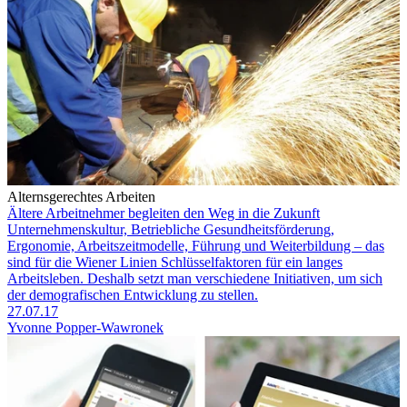
Alternsgerechtes Arbeiten
Ältere Arbeitnehmer begleiten den Weg in die Zukunft
Unternehmenskultur, Betriebliche Gesundheitsförderung,
Ergonomie, Arbeitszeitmodelle, Führung und Weiterbildung – das
sind für die Wiener Linien Schlüsselfaktoren für ein langes
Arbeitsleben. Deshalb setzt man verschiedene Initiativen, um sich
der demografischen Entwicklung zu stellen.
27.07.17
Yvonne Popper-Wawronek