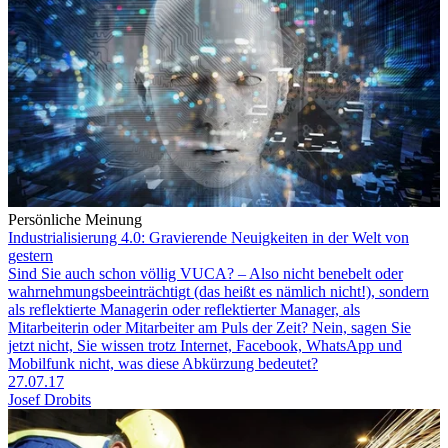
Persönliche Meinung
Industrialisierung 4.0: Gravierende Neuigkeiten in der Welt von
gestern
Sind Sie auch schon völlig VUCA? – Also nicht benebelt oder
wahrnehmungsbeeinträchtigt (das heißt es nämlich nicht!), sondern
als reflektierte Managerin oder reflektierter Manager, als
Mitarbeiterin oder Mitarbeiter am Puls der Zeit? Nein, sagen Sie
jetzt nicht, Sie wissen trotz Internet, Facebook, WhatsApp und
Mobilfunk nicht, was diese Abkürzung bedeutet?
27.07.17
Josef Drobits