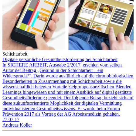
Schichtarbeit
Digitale persönliche Gesundheitsförderung bei Schichtarbeit
In SICHERE ARBEIT, Ausgabe 2/2017, erschien vom selben
Autor der Beitrag „Gesund in der Schichtarbeit – ein
Widerspruch?“. Darin wurde ausführlich auf die chronobiologischen
Besonderheiten in Zusammenhang mit Schichtarbeit sowie die
wissenschaftlich belegten Vorteile zielgruppenspezifischen Blended
Learnings hingewiesen und mit einem Ausblick auf digital gestützte
Gesundheitsförderung geendet. Der folgende Betrag bezieht sich auf
diese zukunftsorientierte Möglichkeit der digitalen Vermittlung
individualisierten Gesundheitswissens. Er wurde beim Forum
Prävention 2017 als Vortrag der AG Arbeitsmedizin gehalten.
27.07.17
Andreas Koller