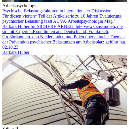
Arbeitspsychologie
Psychische Belastungsfaktoren in internationaler Diskussion
Für diesen vierten* Teil der Artikelserie zu 10 Jahren Eva­luierung
psychischer Belastung fasst AUVA-Arbeits­psychologin Mag.ª
Barbara Huber für SICHERE ARBEIT Interviews zusammen, die
sie mit Experten:Expertinnen aus Deutschland, Frankreich,
Großbritannien, den Nieder­landen und Polen über aktuelle Themen
der Prävention psychischer Belastungen am Arbeitsplatz geführt hat.
02.10.23
Barbara Huber
Safety-II