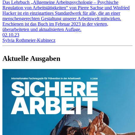
Das Lehrbuch „Allgemeine Arbeitspsychologie – Psychische
Regulation von Arbeits­tätigkeiten“ von Pierre Sachse und Winfried
Hacker ist ein einzigartiges Standardwerk für alle, die an einer
menschengerechten Gestaltung unserer Arbeitswelt mitwirken.
Erschienen ist das Buch im Februar 2023 in der vierten,
überarbeiteten und aktualisierten Auflage.
02.10.23
Sylvia Rothmeier-Kubinecz
Aktuelle Ausgaben