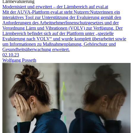
Lärmevaluierung
Modernisiert und erweitert – der Lärmbereich auf eval.at
Mit der AUVA-Plattform eval.at steht Nutzern:Nutzerinnen ein
interaktives Tool zur Unter­stützung der Evaluierung gemäß den
Anforderungen des ArbeitnehmerInnenschutzgesetzes und der
Verordnung Lärm und Vibrationen (VOLV) zur Verfügung. Der
Lärmbereich befindet sich auf der Plattform unter „spezielle
Evaluierung nach VOLV“ und wurde komplett überarbeitet sowie
um Informationen zu Maßnahmenplanung, Gehörschutz und
Gesundheitsüberwachung erweitert.
02.10.23
Wolfgang Posseth