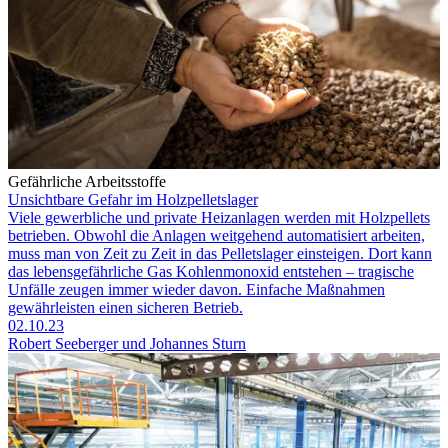
Gefährliche Arbeitsstoffe
Unsichtbare Gefahr im Holzpelletslager
Viele gewerbliche und private Heizanlagen werden mit Holzpellets
betrieben. Obwohl die Anlagen weitgehend automatisiert arbeiten,
muss man von Zeit zu Zeit in das Pelletslager einsteigen. Dort kann
das lebensgefährliche Gas Kohlenmonoxid entstehen – tragische
Unfälle zeugen immer wieder davon. Einfache Maßnahmen
gewährleisten einen sicheren Betrieb.
02.10.23
Robert Seeberger und Johannes Sturn