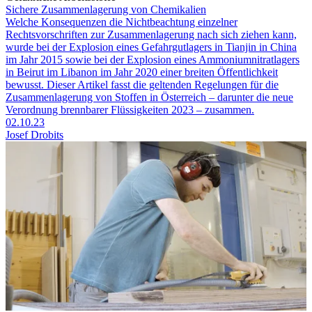
Sichere Zusammenlagerung von Chemikalien
Welche Konsequenzen die Nichtbeachtung einzelner
Rechtsvorschriften zur Zusammenlagerung nach sich ziehen kann,
wurde bei der Explosion eines Gefahrgutlagers in Tianjin in China
im Jahr 2015 sowie bei der Explosion eines Ammoniumnitratlagers
in Beirut im Libanon im Jahr 2020 einer breiten Öffentlichkeit
bewusst. Dieser Artikel fasst die geltenden Regelungen für die
Zusammenlagerung von Stoffen in Österreich – darunter die neue
Verordnung brennbarer Flüssigkeiten 2023 – zusammen.
02.10.23
Josef Drobits