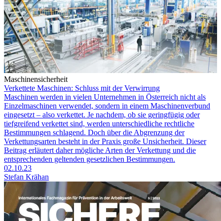
Maschinensicherheit
Verkettete Maschinen: Schluss mit der Verwirrung
Maschinen werden in vielen Unternehmen in Österreich nicht als
Einzelmaschinen ver­wendet, sondern in einem Maschinen­verbund
eingesetzt – also verkettet. Je nachdem, ob sie gering­fügig oder
tiefgreifend verkettet sind, werden unterschiedliche rechtliche
Bestimmungen schlagend. Doch über die Abgrenzung der
Verkettungsarten besteht in der Praxis große Unsicher­heit. Dieser
Beitrag erläutert daher mögliche Arten der Verkettung und die
entsprechenden geltenden gesetzlichen Bestimmungen.
02.10.23
Stefan Krähan