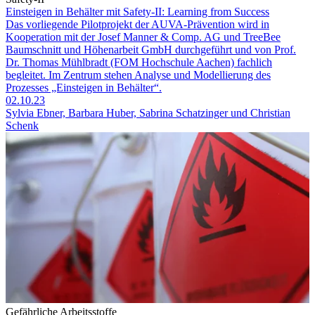
Einsteigen in Behälter mit Safety-II: Learning from Success
Das vorliegende Pilotprojekt der AUVA-Prävention wird in
Kooperation mit der Josef Manner & Comp. AG und TreeBee
Baumschnitt und Höhenarbeit GmbH durchgeführt und von Prof.
Dr. Thomas Mühlbradt (FOM Hochschule Aachen) fachlich
begleitet. Im Zentrum stehen Analyse und Modellierung des
Prozesses „Einsteigen in Behälter“.
02.10.23
Sylvia Ebner, Barbara Huber, Sabrina Schatzinger und Christian
Schenk
Gefährliche Arbeitsstoffe