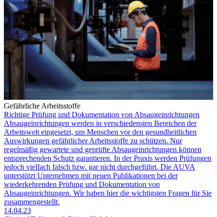
Gefährliche Arbeitsstoffe
Richtige Prüfung und Dokumentation von Absaugeinrichtungen
Absaugeinrichtungen werden in verschiedensten Bereichen der
Arbeitswelt eingesetzt, um Menschen vor den gesundheitlichen
Auswirkungen gefährlicher Arbeitsstoffe zu schützen. Nur
regelmäßig gewartete und geprüfte Absaugeinrichtungen können
entsprechenden Schutz garantieren. In der Praxis werden Prüfungen
jedoch vielfach falsch bzw. gar nicht durchgeführt. Die AUVA
unterstützt Unternehmen mit neuen Publikationen bei der
wiederkehrenden Prüfung und Dokumentation von
Absaugeinrichtungen. Wir haben hier die wichtigsten Fragen für Sie
zusammengestellt.
14.04.23