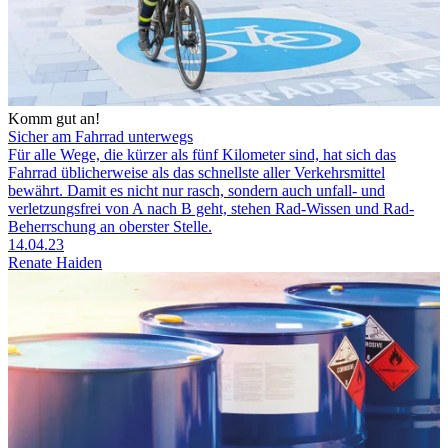
Komm gut an!
Sicher am Fahrrad unterwegs
Für alle Wege, die kürzer als fünf Kilometer sind, hat sich das
Fahrrad üblicherweise als das schnellste aller Verkehrsmittel
bewährt. Damit es nicht nur rasch, sondern auch unfall- und
verletzungsfrei von A nach B geht, stehen Rad-Wissen und Rad-
Beherrschung an oberster Stelle.
14.04.23
Renate Haiden