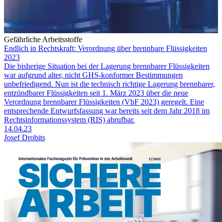
Gefährliche Arbeitsstoffe
Endlich in Rechtskraft: Verordnung über brennbare Flüssigkeiten
2023
Die bisherige Situation bei der Lagerung brennbarer Flüssigkeiten
war aufgrund alter, nicht GHS-konformer Bestimmungen
unbefriedigend. Nun ist die technisch richtige Lagerung brennbarer,
entzündbarer Flüssigkeiten seit 1. März 2023 über die neue
Verordnung brennbarer Flüssigkeiten (VbF 2023) geregelt. Eine
entsprechende Entwurfsfassung war bereits seit dem Jahr 2018 im
Rechtsinformationssystem (RIS) abrufbar.
14.04.23
Josef Drobits