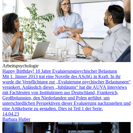
Arbeitspsychologie
Happy Birthday! 10 Jahre Evaluierungpsychischer Belastung
Mit 1. Jänner 2013 trat eine Novelle des ASchG in Kraft. In ihr
wurde die Verpflichtung zur „Evaluierung psychischer Belastungen“
verankert. Anlässlich dieses „Jubiläums“ hat die AUVA Interviews
mit Fachleuten von Institutionen aus Deutschland, Frankreich,
Großbritannien, den Niederlanden und Polen geführt, um
unterschiedlichen Perspektiven dieser Evaluierung nachzugehen und
eine Artikelserie zu gestalten. Dies ist Teil 1 der Serie.
14.04.23
Barbara Huber