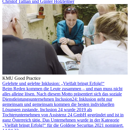
Christof Tallian und Günter Holzleitner
KMU Good Practice
Gelehrte und gelebte Inklusion: „Vielfalt bringt Erfolg!“
Beim Reden kommen die Leute zusammen – und man muss nicht
alles alleine lösen. Nach diesem Motto präsentiert sich das soziale
Dienstleistungsunternehmen Inclusion24: Inklusion geht nur
gemeinsam und gemeinsam kommen die besten individuellen
Lösungen zustande. Inclusion 24 wurde 2019 als
Tochterunternehmen von Assistenz 24 GmbH gegründet und ist in
ganz Österreich tätig. Das Unternehmen wurde in der Kategorie
„Vielfalt bringt Erfolg!“ für die Goldene Securitas 2021 nominiert.