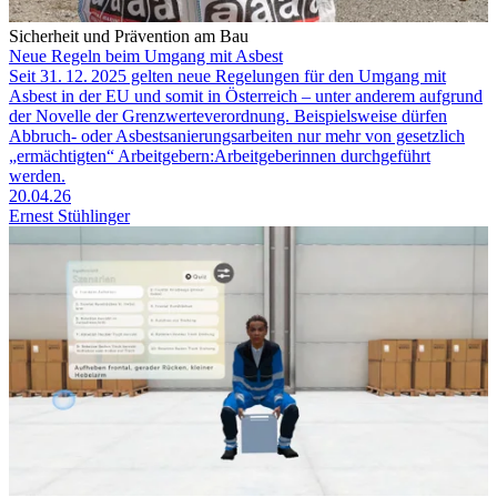
Sicherheit und Prävention am Bau
Neue Regeln beim Umgang mit Asbest
Seit 31. 12. 2025 gelten neue Regelungen für den Umgang mit
Asbest in der EU und somit in Österreich – unter anderem aufgrund
der Novelle der Grenzwerteverordnung. Beispielsweise dürfen
Abbruch- oder Asbestsanierungsarbeiten nur mehr von gesetzlich
„ermächtigten“ Arbeitgebern:Arbeitgeberinnen durchgeführt
werden.
20.04.26
Ernest Stühlinger