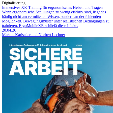
Digitalisierung
Immersives XR-Training für ergonomisches Heben und Tragen
Wenn ergonomische Schulungen zu wenig effektiv sind, liegt das
häufig nicht am vermittelten Wissen, sondern an der fehlenden
Möglichkeit, Bewegungsmuster unter realistischen Bedingungen zu
trainieren. ErgoMobileXR schließt diese Lücke.
20.04.26
Markus Karlseder und Norbert Lechner