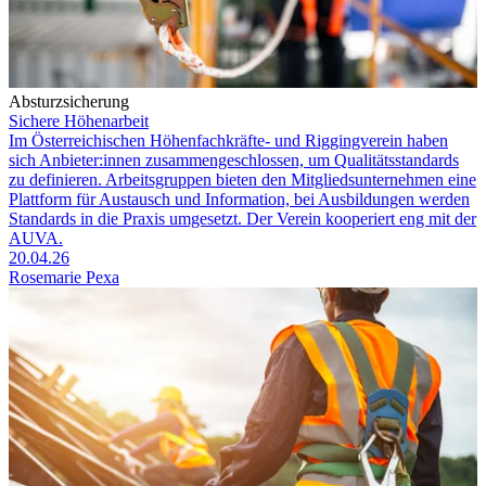
Absturzsicherung
Sichere Höhenarbeit
Im Österreichischen Höhenfachkräfte- und Riggingverein haben
sich Anbieter:innen zusammengeschlossen, um Qualitätsstandards
zu definieren. Arbeitsgruppen bieten den Mitgliedsunternehmen eine
Plattform für Austausch und Information, bei Ausbildungen werden
Standards in die Praxis umgesetzt. Der Verein kooperiert eng mit der
AUVA.
20.04.26
Rosemarie Pexa