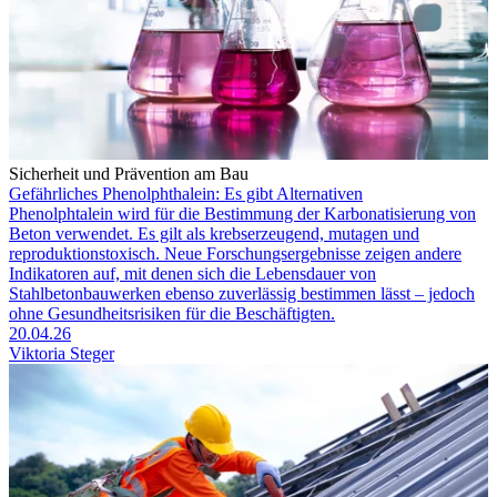
Sicherheit und Prävention am Bau
Gefährliches Phenolphthalein: Es gibt Alternativen
Phenolphtalein wird für die Bestimmung der Karbonatisierung von
Beton verwendet. Es gilt als krebserzeugend, mutagen und
reproduktionstoxisch. Neue Forschungsergebnisse zeigen andere
Indikatoren auf, mit denen sich die Lebensdauer von
Stahlbetonbauwerken ebenso zuverlässig bestimmen lässt – jedoch
ohne Gesundheitsrisiken für die Beschäftigten.
20.04.26
Viktoria Steger