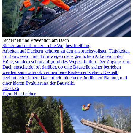
Sicherheit und Prävention am Dach
Sicher rauf und runter – eine Wegbeschreibung
Arbeiten auf Dächern gehören zu den anspruchsvollsten Tätigkeiten
im Bauwesen – nicht nur wegen der eigentlichen Arbeiten in der
Höhe, sondern schon aufgrund des Weges dorthin. Der Zugang zum
Dach entscheidet oft darüber, ob eine Baustelle sicher betrieben
werden kann oder ob vermeidbare Risiken entstehen. Deshalb
beginnt jede sichere Dacharbeit mit einer gründlichen Planung und
einer klaren Evaluierung der Baustelle.
20.04.26
Egon Nussbacher